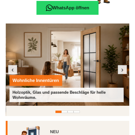
WhatsApp öffnen
‹
›
Für jeden Raum
e für helle
Türen für Schlafzimmer, Kinderzimmer, Büro
Wohnbereich.
NEU