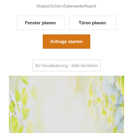
Aluplast
Schüco
Salamander
Aluprof
Fenster planen
Türen planen
Anfrage starten
3d Visualisierung - bitte berühren