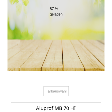
87
%
geladen
Farbauswahl
Aluprof MB 70 HI